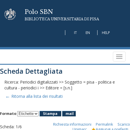
Polo SBN
BIBLIOTECA UNIVERSITARIA DI PISA
IT
EN
HELP
Toggl
navig
Scheda Dettagliata
Ricerca: Periodici digitalizzati >> Soggetto = pisa - politica e
cultura - periodici i >> Editore = [s.n.]
←
Ritorna alla lista dei risultati
Formato
Stampa
mail
Richiesta informazioni
Permalink
Scarico
Scheda
:
1/6
Unimarc
Aggiungi a preferiti