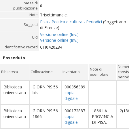
Paese di
it
pubblicazione
Trisettimanale.
Note
Pisa - Politica e cultura - Periodici
(Soggettario
Soggetti
di Firenze)
Versione online (Inv.)
URI
Versione online (Inv.)
CFI0420284
Identificativo record
Posseduto
Numer
Note di
Biblioteca
Collocazione
Inventario
consis
esemplare
period
Biblioteca
GIORN.PIS.56
000356389
universitaria
bis
copia
digitale
Biblioteca
GIORN.PIS.56
000172887
1866 LA
2(18
universitaria
1866
copia
PROVINCIA
digitale
DI PISA.