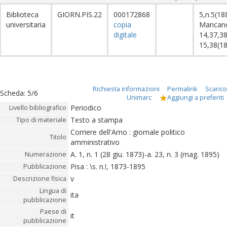
Biblioteca
GIORN.PIS.22
000172868
5,n.5(18
universitaria
copia
Mancano
digitale
14,37,38
15,38(1
Richiesta informazioni
Permalink
Scarico
Scheda
:
5/6
Unimarc
Aggiungi a preferiti
Periodico
Livello bibliografico
Testo a stampa
Tipo di materiale
Corriere dell'Arno : giornale politico
Titolo
amministrativo
A. 1, n. 1 (28 giu. 1873)-a. 23, n. 3 (mag. 1895)
Numerazione
Pisa : \s. n.!, 1873-1895
Pubblicazione
v
Descrizione fisica
Lingua di
ita
pubblicazione
Paese di
it
pubblicazione