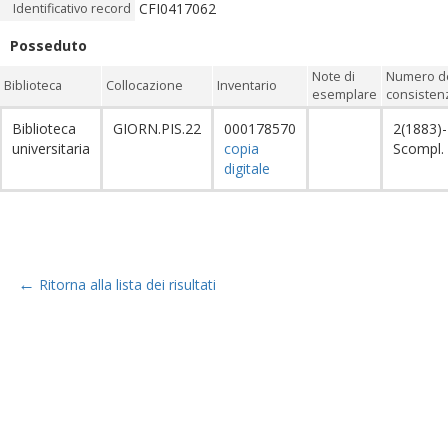
CFI0417062
Identificativo record
Posseduto
Note di
Numero de
Biblioteca
Collocazione
Inventario
esemplare
consistenz
Biblioteca
GIORN.PIS.22
000178570
2(1883)-
universitaria
copia
Scompl.
digitale
←
Ritorna alla lista dei risultati