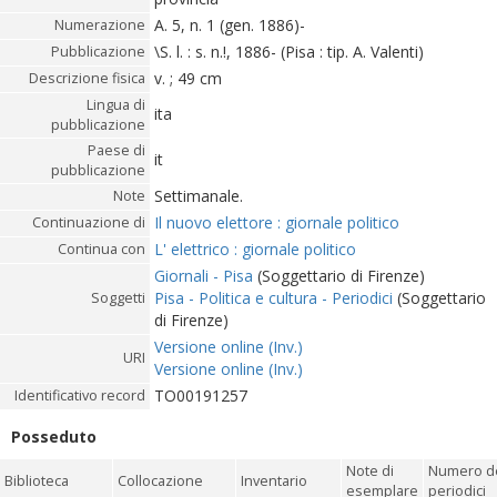
A. 5, n. 1 (gen. 1886)-
Numerazione
\S. l. : s. n.!, 1886- (Pisa : tip. A. Valenti)
Pubblicazione
v. ; 49 cm
Descrizione fisica
Lingua di
ita
pubblicazione
Paese di
it
pubblicazione
Settimanale.
Note
Il nuovo elettore : giornale politico
Continuazione di
L' elettrico : giornale politico
Continua con
Giornali - Pisa
(Soggettario di Firenze)
Pisa - Politica e cultura - Periodici
(Soggettario
Soggetti
di Firenze)
Versione online (Inv.)
URI
Versione online (Inv.)
TO00191257
Identificativo record
Posseduto
Note di
Numero de
Biblioteca
Collocazione
Inventario
esemplare
periodici