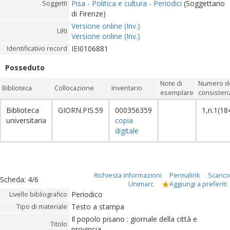
Pisa - Politica e cultura - Periodici
(Soggettario
Soggetti
di Firenze)
Versione online (Inv.)
URI
Versione online (Inv.)
IEI0106881
Identificativo record
Posseduto
Note di
Numero de
Biblioteca
Collocazione
Inventario
esemplare
consistenz
Biblioteca
GIORN.PIS.59
000356359
1,n.1(18
universitaria
copia
digitale
Richiesta informazioni
Permalink
Scarico
Scheda
:
4/6
Unimarc
Aggiungi a preferiti
Periodico
Livello bibliografico
Testo a stampa
Tipo di materiale
Il popolo pisano : giornale della città e
Titolo
provincia