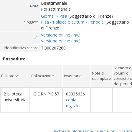
Bisettimanale
Note
Poi settimanale.
Giornali - Pisa
(Soggettario di Firenze)
Pisa - Politica e cultura - Periodici
(Soggettario
Soggetti
di Firenze)
Versione online (Inv.)
URI
Versione online (Inv.)
TO00207280
Identificativo record
Posseduto
Numero d
Note di
volumi o
Biblioteca
Collocazione
Inventario
esemplare
consisten
dei period
Biblioteca
GIORN.PIS.57
000356361
universitaria
copia
digitale
Richiesta informazioni
Permalink
Scarico