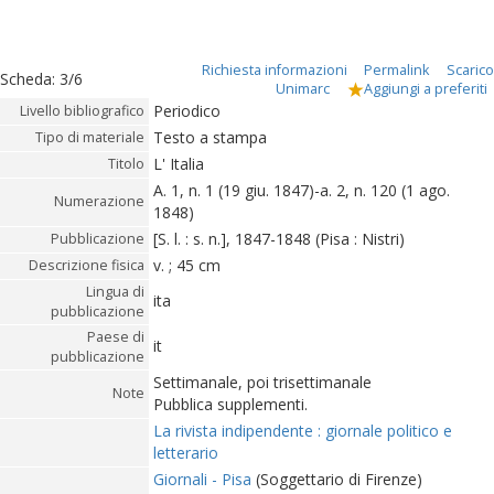
Richiesta informazioni
Permalink
Scarico
Scheda
:
3/6
Unimarc
Aggiungi a preferiti
Periodico
Livello bibliografico
Testo a stampa
Tipo di materiale
L' Italia
Titolo
A. 1, n. 1 (19 giu. 1847)-a. 2, n. 120 (1 ago.
Numerazione
1848)
[S. l. : s. n.], 1847-1848 (Pisa : Nistri)
Pubblicazione
v. ; 45 cm
Descrizione fisica
Lingua di
ita
pubblicazione
Paese di
it
pubblicazione
Settimanale, poi trisettimanale
Note
Pubblica supplementi.
La rivista indipendente : giornale politico e
letterario
Giornali - Pisa
(Soggettario di Firenze)