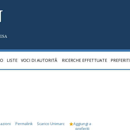
N
ISA
CO
LISTE
VOCI DI AUTORITÃ
RICERCHE EFFETTUATE
PREFERIT
mazioni
Permalink
Scarico Unimarc
Aggiungi a
preferiti