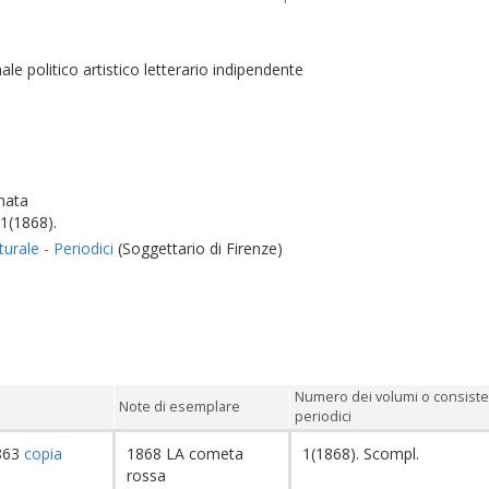
le politico artistico letterario indipendente
nata
 1(1868).
lturale - Periodici
(Soggettario di Firenze)
Numero dei volumi o consist
Note di esemplare
periodici
863
copia
1868 LA cometa
1(1868). Scompl.
rossa