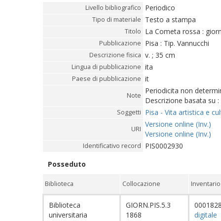
Periodico
Livello bibliografico
Testo a stampa
Tipo di materiale
La Cometa rossa : giorna
Titolo
Pisa : Tip. Vannucchi
Pubblicazione
v. ; 35 cm
Descrizione fisica
ita
Lingua di pubblicazione
it
Paese di pubblicazione
Periodicita non determi
Note
Descrizione basata su :
Pisa - Vita artistica e cu
Soggetti
Versione online (Inv.)
URI
Versione online (Inv.)
PIS0002930
Identificativo record
Posseduto
Biblioteca
Collocazione
Inventario
Biblioteca
GIORN.PIS.5.3
000182
universitaria
1868
digitale