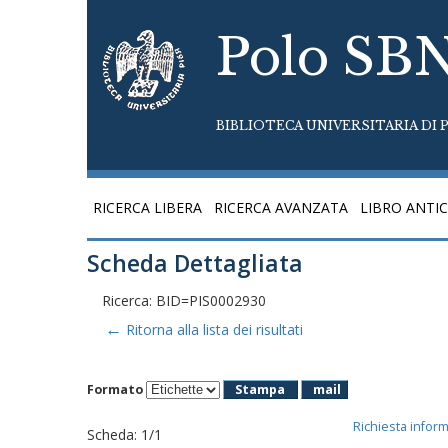
Polo SB
BIBLIOTECA UNIVERSITARIA DI P
RICERCA LIBERA
RICERCA AVANZATA
LIBRO ANTI
Scheda Dettagliata
Ricerca: BID=PIS0002930
←
Ritorna alla lista dei risultati
Formato
Stampa
mail
Richiesta infor
Scheda
:
1/1