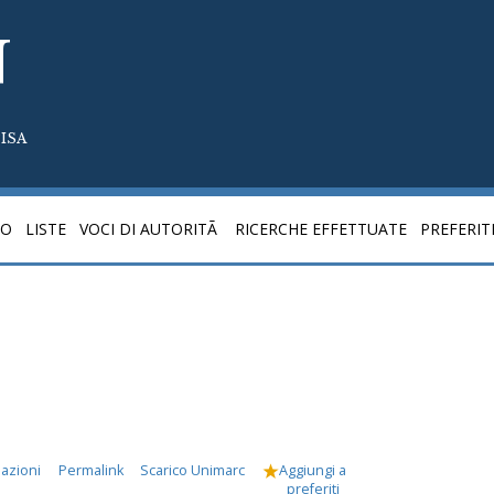
N
ISA
CO
LISTE
VOCI DI AUTORITÃ
RICERCHE EFFETTUATE
PREFERIT
mazioni
Permalink
Scarico Unimarc
Aggiungi a
preferiti