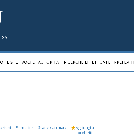
N
ISA
CO
LISTE
VOCI DI AUTORITÃ
RICERCHE EFFETTUATE
PREFERIT
mazioni
Permalink
Scarico Unimarc
Aggiungi a
preferiti