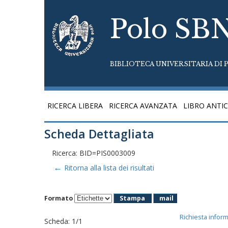
Polo SB
BIBLIOTECA UNIVERSITARIA DI P
RICERCA LIBERA
RICERCA AVANZATA
LIBRO ANTI
Scheda Dettagliata
Ricerca: BID=PIS0003009
←
Ritorna alla lista dei risultati
Formato
Stampa
mail
Richiesta infor
Scheda
:
1/1