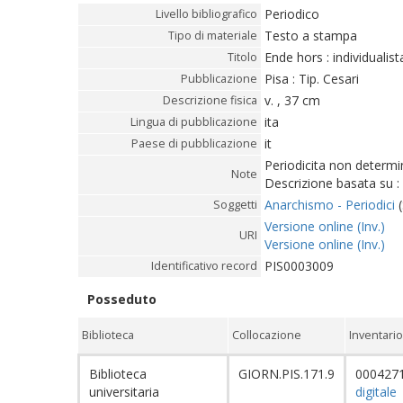
Periodico
Livello bibliografico
Testo a stampa
Tipo di materiale
Ende hors : individualist
Titolo
Pisa : Tip. Cesari
Pubblicazione
v. , 37 cm
Descrizione fisica
ita
Lingua di pubblicazione
it
Paese di pubblicazione
Periodicita non determi
Note
Descrizione basata su 
Anarchismo - Periodici
(
Soggetti
Versione online (Inv.)
URI
Versione online (Inv.)
PIS0003009
Identificativo record
Posseduto
Biblioteca
Collocazione
Inventario
Biblioteca
GIORN.PIS.171.9
000427
universitaria
digitale