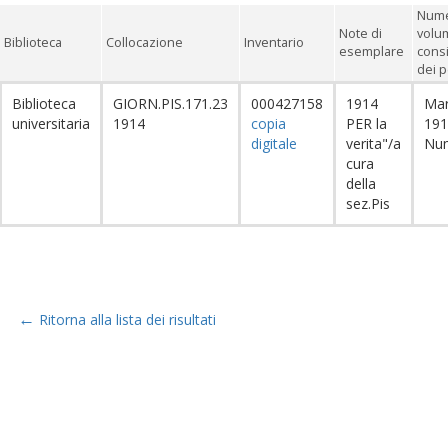
Nume
Note di
volu
Biblioteca
Collocazione
Inventario
esemplare
cons
dei p
Biblioteca
GIORN.PIS.171.23
000427158
1914
Ma
universitaria
1914
copia
PER la
191
digitale
verita"/a
Nu
cura
della
sez.Pis
←
Ritorna alla lista dei risultati