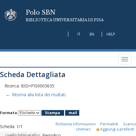
Polo SBN
BIBLIOTECA UNIVERSITARIA DI PISA
IT
EN
HELP
Toggl
navig
Scheda Dettagliata
Ricerca: BID=PIS0003635
←
Ritorna alla lista dei risultati
Formato
Stampa
mail
Richiesta informazioni
Permalink
Scarico
Scheda
:
1/1
Unimarc
Aggiungi a preferiti
Periodico
Livello bibliografico